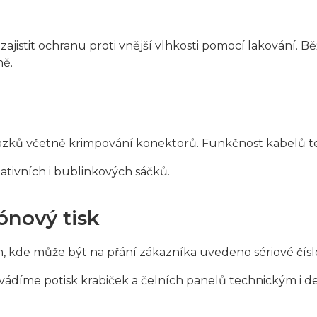
ajistit ochranu proti vnější vlhkosti pomocí lakování. 
ně.
azků včetně krimpování konektorů. Funkčnost kabelů te
ativních i bublinkových sáčků.
pónový tisk
 kde může být na přání zákazníka uvedeno sériové číslo,
ádíme potisk krabiček a čelních panelů technickým i desi