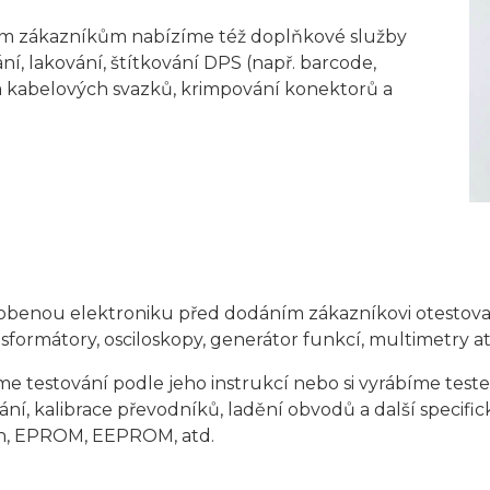
šim zákazníkům nabízíme též doplňkové služby
í, lakování, štítkování DPS (např. barcode,
oba kabelových svazků, krimpování konektorů a
robenou elektroniku před dodáním zákazníkovi otestov
sformátory, osciloskopy, generátor funkcí, multimetry at
testování podle jeho instrukcí nebo si vyrábíme tester
ní, kalibrace převodníků, ladění obvodů a další specific
sh, EPROM, EEPROM, atd.