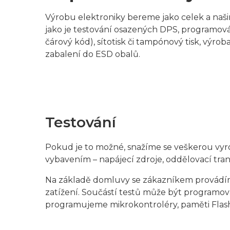
Výrobu elektroniky bereme jako celek a na
jako je testování osazených DPS, programován
čárový kód), sítotisk či tampónový tisk, výr
zabalení do ESD obalů.
Testování
Pokud je to možné, snažíme se veškerou vy
vybavením – napájecí zdroje, oddělovací tran
Na základě domluvy se zákazníkem provádíme 
zatížení. Součástí testů může být programová
programujeme mikrokontroléry, paměti Fla