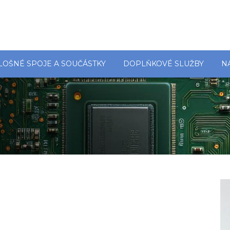
LOŠNÉ SPOJE A SOUČÁSTKY
DOPLŇKOVÉ SLUŽBY
N