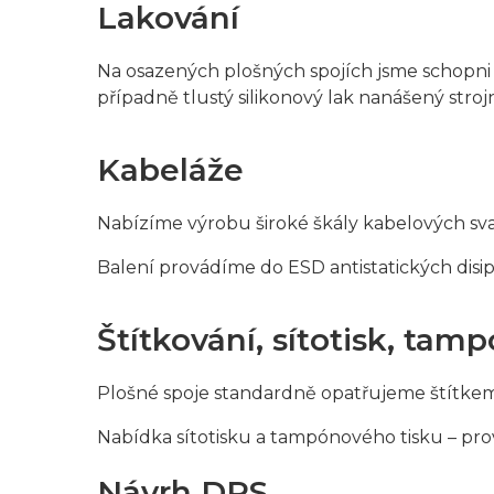
Lakování
Na osazených plošných spojích jsme schopni z
případně tlustý silikonový lak nanášený stroj
Kabeláže
Nabízíme výrobu široké škály kabelových sv
Balení provádíme do ESD antistatických disip
Štítkování, sítotisk, tam
Plošné spoje standardně opatřujeme štítkem,
Nabídka sítotisku a tampónového tisku – prov
Návrh DPS